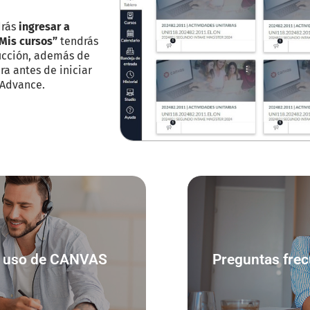
drás
ingresar a
Mis cursos”
tendrás
ucción, además de
ra antes de iniciar
e Advance.
de uso de CANVAS
Preguntas fre
de uso de CANVAS
Preguntas fre
resa aquí
Ing