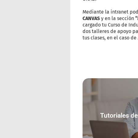
Mediante la intranet po
CANVAS
y en la sección
“
cargado tu Curso de Ind
dos talleres de apoyo pa
tus clases, en el caso d
Tutoriales 
Tutoriales 
Ing