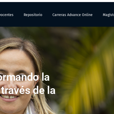
Docentes
Repositorio
Carreras Advance Online
Magíst
ormando la
 través de la