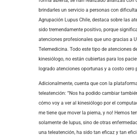
forma abierta, se han realizado alianzas con
brindarles un servicio a personas con dificul
Agrupación Lupus Chile, destaca sobre las at
sido tremendamente positivo, porque significa 
atenciones profesionales que uno gracias a U
Telemedicina. Todo este tipo de atenciones d
kinesiólogo, no están cubiertas para los pac
logrado atenciones oportunas y a costo cero p
Adicionalmente, cuenta que con la plataforma,
teleatención: “Nos ha podido cambiar tambi
cómo voy a ver al kinesiólogo por el computa
me tiene que mover la pierna, y no! Hemos te
solamente de lupus, sino de otras enfermedad
una teleatención, ha sido tan eficaz y tan efi