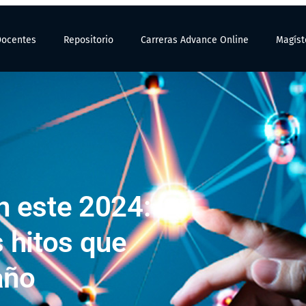
Docentes
Repositorio
Carreras Advance Online
Magíst
n este 2024:
 hitos que
año