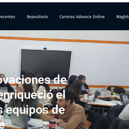
Docentes
Repositorio
Carreras Advance Online
Magíst
ovaciones de
enriqueció el
os equipos de
ne