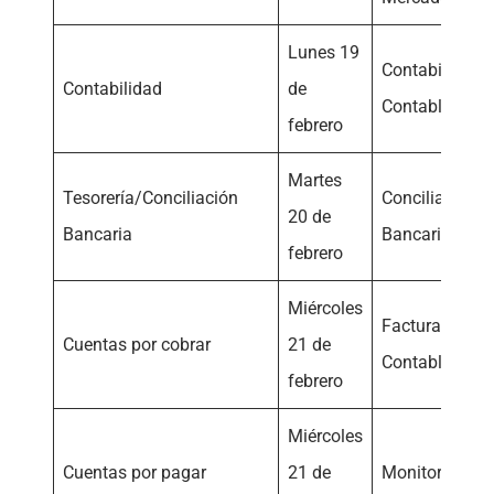
Lunes 19
ContabilidadCi
Contabilidad
de
Contable
febrero
Martes
Tesorería/Conciliación
Conciliación
20 de
Bancaria
BancariaPago
febrero
Miércoles
FacturaciónAn
Cuentas por cobrar
21 de
ContableCobr
febrero
Miércoles
Cuentas por pagar
21 de
Monitor de Fa