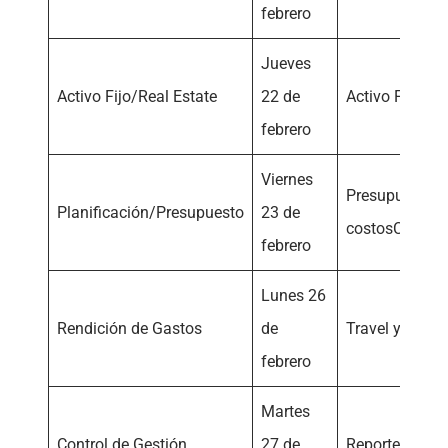
febrero
Jueves
Activo Fijo/Real Estate
22 de
Activo FijoArr
febrero
Viernes
Presupuesto/C
Planificación/Presupuesto
23 de
costosCapex
febrero
Lunes 26
Rendición de Gastos
de
Travel y Expe
febrero
Martes
Control de Gestión
27 de
Reportería BI