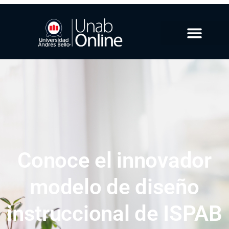
Conoce el innovador
modelo de diseño
instruccional de ISPAB